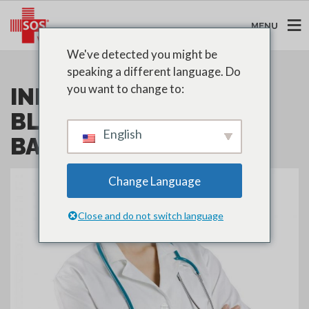
MENU
We've detected you might be
speaking a different language. Do
you want to change to:
INFIRMIER : BLOUSON
BLANCHE ET ESPRIT DE
English
BATTANT
Change Language
Close and do not switch language