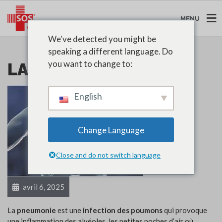
MENU
We've detected you might be
speaking a different language. Do
you want to change to:
LA PNEUMONIE
English
Change Language
Close and do not switch language
avril 6, 2025
La
pneumonie
est une
infection des poumons
qui provoque
une inflammation des alvéoles, les petites poches d’air où